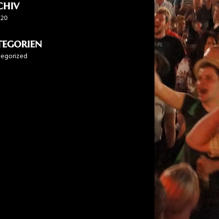
chiv
020
tegorien
egorized