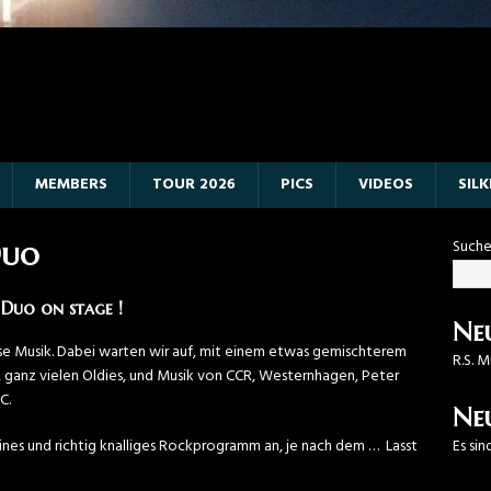
MEMBERS
TOUR 2026
PICS
VIDEOS
SIL
Such
Duo
 Duo on stage !
Neu
sse Musik. Dabei warten wir auf, mit einem etwas gemischterem
R.S. M
 ganz vielen Oldies, und Musik von CCR, Westernhagen, Peter
C.
Ne
reines und richtig knalliges Rockprogramm an, je nach dem … Lasst
Es si