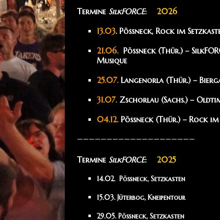
Termine
SilkFORCE
:
2026
13.03
. Pößneck, Rock im Setzkast
21.06.
Pößneck (Thür.) – SilkFOR
Musique
25.07.
Langenorla (Thür.) – Bierg
31.07.
Zschorlau (Sachs.) – Oldti
04.12.
Pößneck (Thür.) – Rock im
————————————————————
Termine
SilkFORCE
:
2025
14.02. Pößneck, Setzkasten
15.03. Jüterbog, Kneipentour
29.05. Pößneck, Setzkasten