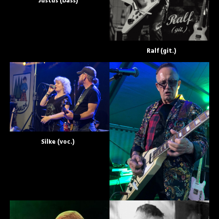
Justus (bass)
Ralf (git.)
Silke (voc.)